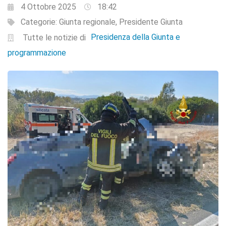
4 Ottobre 2025
18:42
Categorie:
Giunta regionale
,
Presidente Giunta
Presidenza della Giunta e
Tutte le notizie di
programmazione