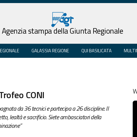
Agenzia stampa della Giunta Regionale
REGIONALE
GALASSIA REGIONE
QUI BASILICATA
MULTI
l Trofeo CONI
W
ata da 36 tecnici e partecipa a 26 discipline. Il
to, lealtà e sacrificio. Siete ambasciatori della
minazione”