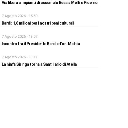
Via libera a impianti di accumulo Bess a Melfi e Picerno
7 Agosto 2026 - 15:59
Bardi: 1,6 milioni per i nostri beni culturali
7 Agosto 2026 - 13:57
Incontro tra il Presidente Bardi e l’on. Mattia
7 Agosto 2026 - 13:11
La ninfa Siringa torna a Sant’Ilario di Atella