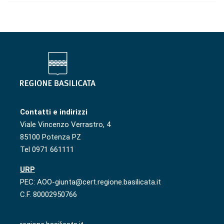
Contatti e indirizzi
Viale Vincenzo Verrastro, 4
85100 Potenza PZ
Tel 0971 661111
URP
PEC: AOO-giunta@cert.regione.basilicata.it
C.F. 80002950766