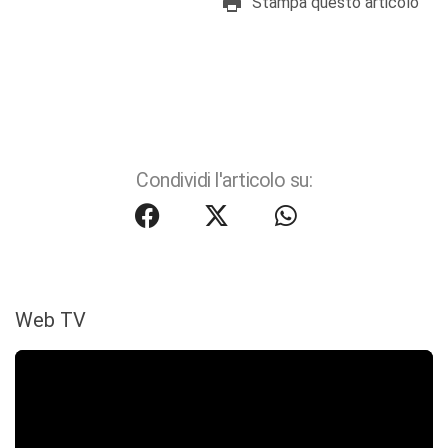
Stampa questo articolo
Condividi l'articolo su:
Web TV