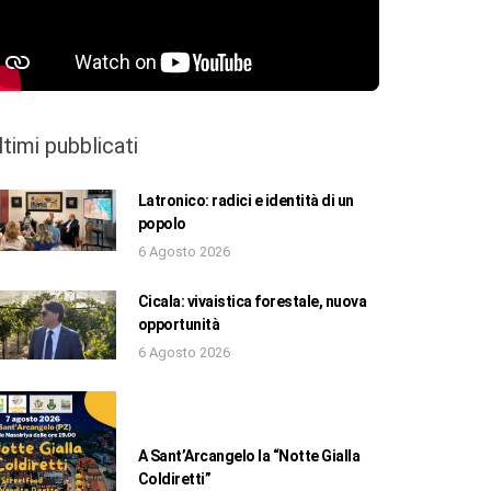
ltimi pubblicati
Latronico: radici e identità di un
popolo
6 Agosto 2026
Cicala: vivaistica forestale, nuova
opportunità
6 Agosto 2026
A Sant’Arcangelo la “Notte Gialla
Coldiretti”