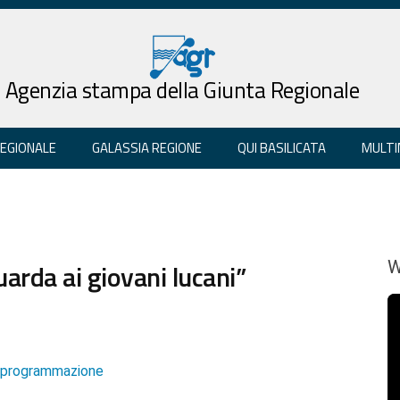
Agenzia stampa della Giunta Regionale
REGIONALE
GALASSIA REGIONE
QUI BASILICATA
MULTI
uarda ai giovani lucani”
W
e programmazione