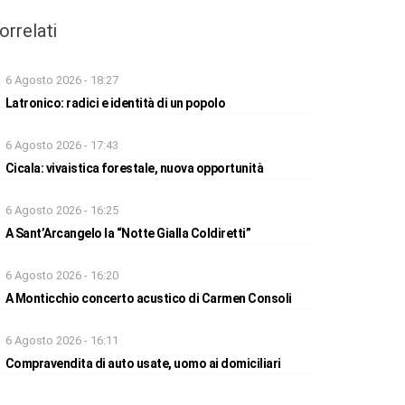
orrelati
6 Agosto 2026 - 18:27
Latronico: radici e identità di un popolo
6 Agosto 2026 - 17:43
Cicala: vivaistica forestale, nuova opportunità
6 Agosto 2026 - 16:25
A Sant’Arcangelo la “Notte Gialla Coldiretti”
6 Agosto 2026 - 16:20
A Monticchio concerto acustico di Carmen Consoli
6 Agosto 2026 - 16:11
Compravendita di auto usate, uomo ai domiciliari