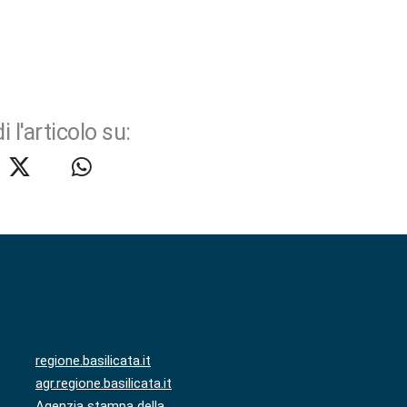
i l'articolo su:
regione.basilicata.it
agr.regione.basilicata.it
Agenzia stampa della