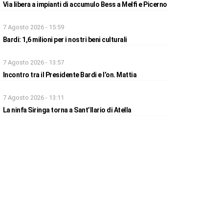
Via libera a impianti di accumulo Bess a Melfi e Picerno
7 Agosto 2026 - 15:59
Bardi: 1,6 milioni per i nostri beni culturali
7 Agosto 2026 - 13:57
Incontro tra il Presidente Bardi e l’on. Mattia
7 Agosto 2026 - 13:11
La ninfa Siringa torna a Sant’Ilario di Atella