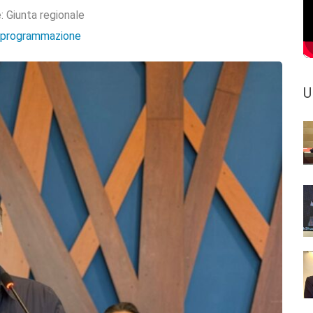
e:
Giunta regionale
e programmazione
U