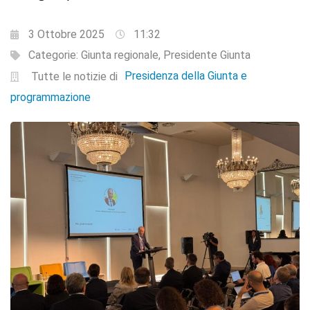
3 Ottobre 2025
11:32
Categorie:
Giunta regionale
,
Presidente Giunta
Presidenza della Giunta e
Tutte le notizie di
programmazione