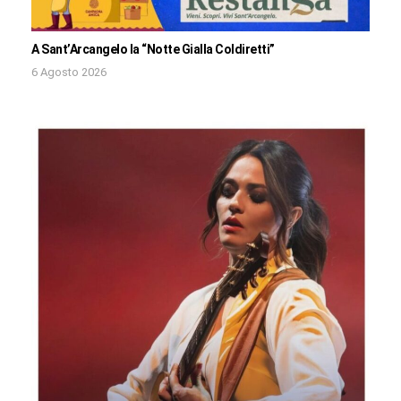
A Sant’Arcangelo la “Notte Gialla Coldiretti”
6 Agosto 2026