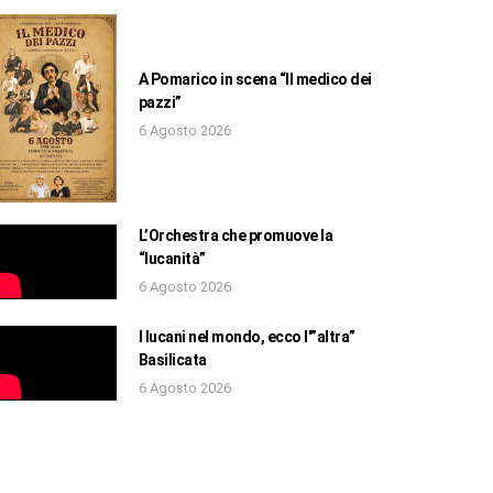
A Pomarico in scena “Il medico dei
pazzi”
6 Agosto 2026
L’Orchestra che promuove la
“lucanità”
6 Agosto 2026
I lucani nel mondo, ecco l'”altra”
Basilicata
6 Agosto 2026