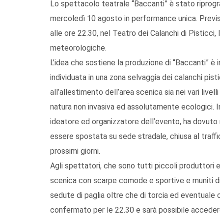
Lo spettacolo teatrale “Baccanti” è stato riprogr
mercoledì 10 agosto in performance unica. Previs
alle ore 22.30, nel Teatro dei Calanchi di Pisticci
meteorologiche.
L’idea che sostiene la produzione di “Baccanti” è i
individuata in una zona selvaggia dei calanchi pis
all’allestimento dell’area scenica sia nei vari live
natura non invasiva ed assolutamente ecologici. In
ideatore ed organizzatore dell’evento, ha dovuto r
essere spostata su sede stradale, chiusa al traffic
prossimi giorni.
Agli spettatori, che sono tutti piccoli produttori e s
scenica con scarpe comode e sportive e muniti di 
sedute di paglia oltre che di torcia ed eventuale c
confermato per le 22.30 e sarà possibile accedere 