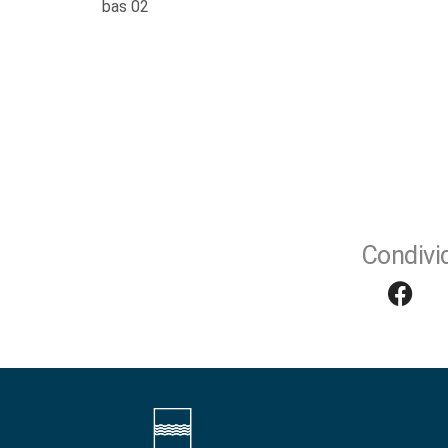
bas 02
Condivid