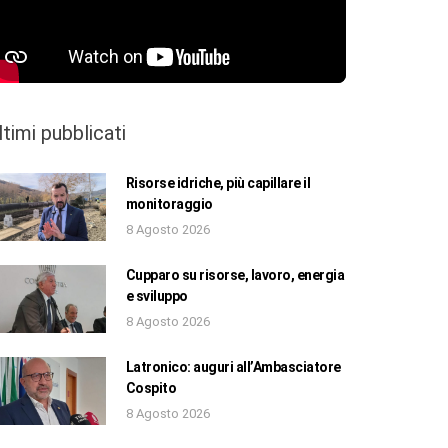
ltimi pubblicati
Risorse idriche, più capillare il
monitoraggio
8 Agosto 2026
Cupparo su risorse, lavoro, energia
e sviluppo
8 Agosto 2026
Latronico: auguri all’Ambasciatore
Cospito
8 Agosto 2026