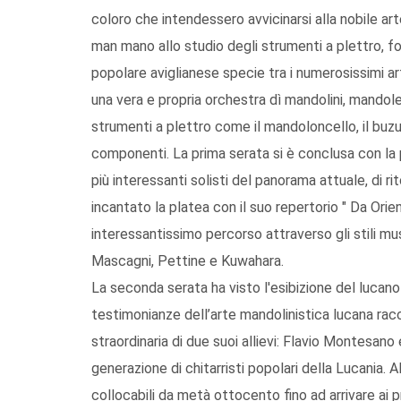
coloro che intendessero avvicinarsi alla nobile arte
man mano allo studio degli strumenti a plettro, fo
popolare aviglianese specie tra i numerosissimi arti
una vera e propria orchestra dì mandolini, mandole e
strumenti a plettro come il mandoloncello, il buzuki
componenti. La prima serata si è conclusa con la 
più interessanti solisti del panorama attuale, di r
incantato la platea con il suo repertorio " Da Ori
interessantissimo percorso attraverso gli stili mu
Mascagni, Pettine e Kuwahara.
La seconda serata ha visto l'esibizione del lucano
testimonianze dell’arte mandolinistica lucana rac
straordinaria di due suoi allievi: Flavio Montesano
generazione di chitarristi popolari della Lucania. 
collocabili da metà ottocento fino ad arrivare ai p