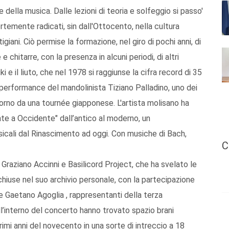
 della musica. Dalle lezioni di teoria e solfeggio si passo'
rtemente radicati, sin dall'Ottocento, nella cultura
giani. Ciò permise la formazione, nel giro di pochi anni, di
 chitarre, con la presenza in alcuni periodi, di altri
 e il liuto, che nel 1978 si raggiunse la cifra record di 35
performance del mandolinista Tiziano Palladino, uno dei
itorno da una tournée giapponese. L'artista molisano ha
ente a Occidente" dall’antico al moderno, un
sicali dal Rinascimento ad oggi. Con musiche di Bach,
C
 Graziano Accinni e Basilicord Project, che ha svelato le
chiuse nel suo archivio personale, con la partecipazione
 e Gaetano Agoglia , rappresentanti della terza
All’interno del concerto hanno trovato spazio brani
rimi anni del novecento in una sorte di intreccio a 18