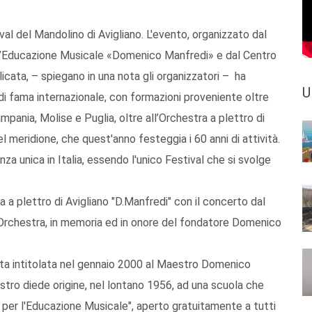
val del Mandolino di Avigliano. L'evento, organizzato dal
l’Educazione Musicale «Domenico Manfredi» e dal Centro
ilicata, – spiegano in una nota gli organizzatori – ha
U
 di fama internazionale, con formazioni proveniente oltre
mpania, Molise e Puglia, oltre all’Orchestra a plettro di
el meridione, che quest'anno festeggia i 60 anni di attività.
za unica in Italia, essendo l'unico Festival che si svolge
ra a plettro di Avigliano "D.Manfredi" con il concerto dal
ell’Orchestra, in memoria ed in onore del fondatore Domenico
stata intitolata nel gennaio 2000 al Maestro Domenico
stro diede origine, nel lontano 1956, ad una scuola che
er l'Educazione Musicale", aperto gratuitamente a tutti