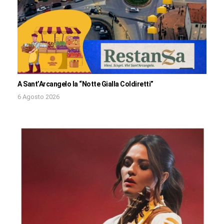
A Sant’Arcangelo la “Notte Gialla Coldiretti”
6 Agosto 2026