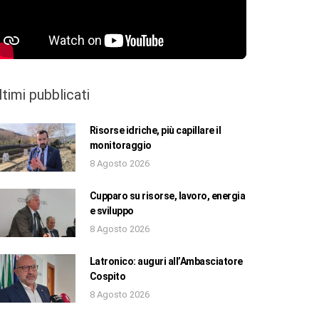
ltimi pubblicati
Risorse idriche, più capillare il
monitoraggio
8 Agosto 2026
Cupparo su risorse, lavoro, energia
e sviluppo
8 Agosto 2026
Latronico: auguri all’Ambasciatore
Cospito
8 Agosto 2026