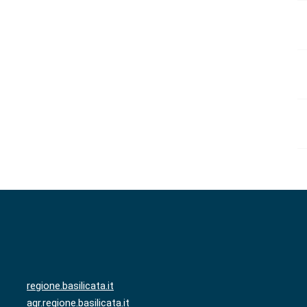
regione.basilicata.it
agr.regione.basilicata.it