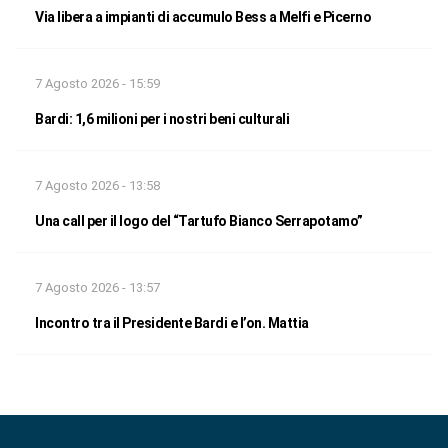
Via libera a impianti di accumulo Bess a Melfi e Picerno
7 Agosto 2026 - 15:59
Bardi: 1,6 milioni per i nostri beni culturali
7 Agosto 2026 - 13:58
Una call per il logo del “Tartufo Bianco Serrapotamo”
7 Agosto 2026 - 13:57
Incontro tra il Presidente Bardi e l’on. Mattia