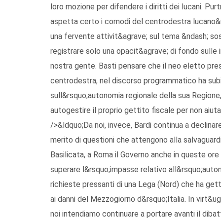
loro mozione per difendere i diritti dei lucani. P
aspetta certo i comodi del centrodestra lucano&r
una fervente attivit&agrave; sul tema &ndash; so
registrare solo una opacit&agrave; di fondo sulle in
nostra gente. Basti pensare che il neo eletto pre
centrodestra, nel discorso programmatico ha subi
sull&rsquo;autonomia regionale della sua Regione, 
autogestire il proprio gettito fiscale per non aiut
/>&ldquo;Da noi, invece, Bardi continua a declinar
merito di questioni che attengono alla salvaguard
Basilicata, a Roma il Governo anche in queste ore 
superare l&rsquo;impasse relativo all&rsquo;auton
richieste pressanti di una Lega (Nord) che ha gett
ai danni del Mezzogiorno d&rsquo;Italia. In virt&u
noi intendiamo continuare a portare avanti il diba