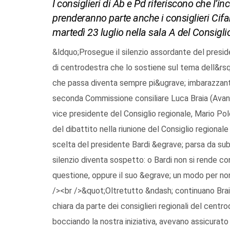
I consiglieri di Ab e Pd riferiscono che l’i
prenderanno parte anche i consiglieri Cifarel
martedì 23 luglio nella sala A del Consigli
&ldquo;Prosegue il silenzio assordante del presid
di centrodestra che lo sostiene sul tema dell&rsq
che passa diventa sempre pi&ugrave; imbarazzante
seconda Commissione consiliare Luca Braia (Avanti
vice presidente del Consiglio regionale, Mario Pol
del dibattito nella riunione del Consiglio regionale
scelta del presidente Bardi &egrave; parsa da sub
silenzio diventa sospetto: o Bardi non si rende co
questione, oppure il suo &egrave; un modo per non 
/><br />&quot;Oltretutto &ndash; continuano Brai
chiara da parte dei consiglieri regionali del centro
bocciando la nostra iniziativa, avevano assicurat