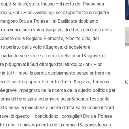
urtroppo &ndash; sottolineano – il resto del Paese non
dquo;.<br /><br />&ldquo;E se, dappertutto si registra
stengono Braia e Polese – in Basilicata dobbiamo
tenzioni e sulla volont&agrave; di difesa dei diritti della
sidente della Regione Piemonte, Alberto Cirio, del
to parlato della volont&agrave; di accelerare
parlando senza mezzi termini della priorit&agrave; di
are pi&ugrave; il Sud d&rsquo;Italia&rdquo;.<br /><br
e in tutti i modi la parola cambiamento senza entrare nel
C
ia del nostro popolo. E mentre tutto &egrave; fermo in
&egrave; impegnato nella ricerca della quadra politica per
omia differenziata ed arrivare ad un&rsquo;intesa sulle
ato ormai la maschera e punta diritta ad arricchire il Nord
grave; di questo – concludono i consiglieri Braia e Polese –
ttito con il coinvolgimento della comunit&agrave; lucana