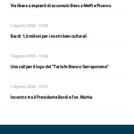
Via libera a impianti di accumulo Bess a Melfi e Picerno
7 Agosto 2026 - 15:59
Bardi: 1,6 milioni per i nostri beni culturali
7 Agosto 2026 - 13:58
Una call per il logo del “Tartufo Bianco Serrapotamo”
7 Agosto 2026 - 13:57
Incontro tra il Presidente Bardi e l’on. Mattia