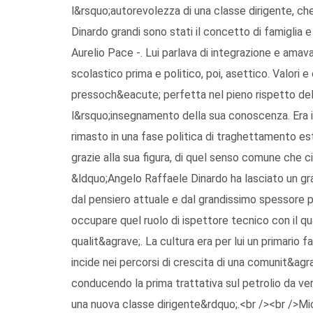
l&rsquo;autorevolezza di una classe dirigente, ch
Dinardo grandi sono stati il concetto di famiglia
Aurelio Pace -. Lui parlava di integrazione e amav
scolastico prima e politico, poi, asettico. Valori e 
pressoch&eacute; perfetta nel pieno rispetto del
l&rsquo;insegnamento della sua conoscenza. Era i
rimasto in una fase politica di traghettamento es
grazie alla sua figura, di quel senso comune che 
&ldquo;Angelo Raffaele Dinardo ha lasciato un gra
dal pensiero attuale e dal grandissimo spessore p
occupare quel ruolo di ispettore tecnico con il q
qualit&agrave;. La cultura era per lui un primario
incide nei percorsi di crescita di una comunit&agr
conducendo la prima trattativa sul petrolio da ve
una nuova classe dirigente&rdquo;.<br /><br />Mi