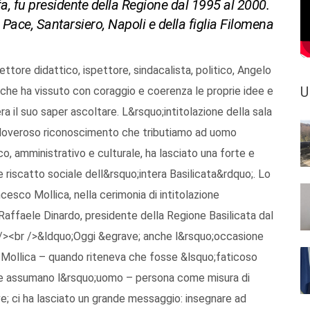
a, fu presidente della Regione dal 1995 al 2000.
, Pace, Santarsiero, Napoli e della figlia Filomena
tore didattico, ispettore, sindacalista, politico, Angelo
U
he ha vissuto con coraggio e coerenza le proprie idee e
ra il suo saper ascoltare. L&rsquo;intitolazione della sala
l doveroso riconoscimento che tributiamo ad uomo
o, amministrativo e culturale, ha lasciato una forte e
e riscatto sociale dell&rsquo;intera Basilicata&rdquo;. Lo
cesco Mollica, nella cerimonia di intitolazione
 Raffaele Dinardo, presidente della Regione Basilicata dal
 /><br />&ldquo;Oggi &egrave; anche l&rsquo;occasione
o Mollica – quando riteneva che fosse &lsquo;faticoso
 che assumano l&rsquo;uomo – persona come misura di
e; ci ha lasciato un grande messaggio: insegnare ad