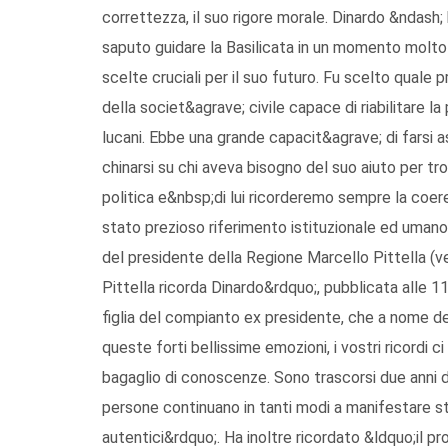
correttezza, il suo rigore morale. Dinardo &ndash
saputo guidare la Basilicata in un momento molto
scelte cruciali per il suo futuro. Fu scelto qual
della societ&agrave; civile capace di riabilitare la
lucani. Ebbe una grande capacit&agrave; di farsi a
chinarsi su chi aveva bisogno del suo aiuto per t
politica e&nbsp;di lui ricorderemo sempre la coere
stato prezioso riferimento istituzionale ed uman
del presidente della Regione Marcello Pittella (ved
Pittella ricorda Dinardo&rdquo;, pubblicata alle 
figlia del compianto ex presidente, che a nome dell
queste forti bellissime emozioni, i vostri ricordi c
bagaglio di conoscenze. Sono trascorsi due anni 
persone continuano in tanti modi a manifestare st
autentici&rdquo;. Ha inoltre ricordato &ldquo;il p