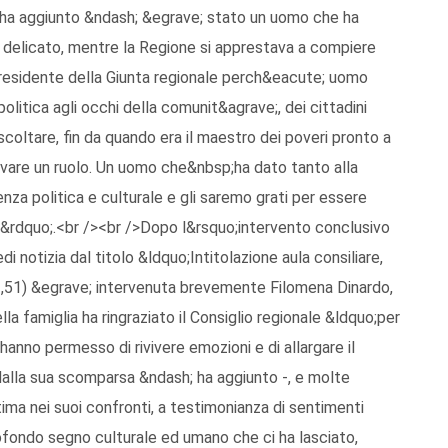
; ha aggiunto &ndash; &egrave; stato un uomo che ha
 delicato, mentre la Regione si apprestava a compiere
e presidente della Giunta regionale perch&eacute; uomo
 politica agli occhi della comunit&agrave;, dei cittadini
scoltare, fin da quando era il maestro dei poveri pronto a
rovare un ruolo. Un uomo che&nbsp;ha dato tanto alla
nza politica e culturale e gli saremo grati per essere
o&rdquo;.<br /><br />Dopo l&rsquo;intervento conclusivo
i notizia dal titolo &ldquo;Intitolazione aula consiliare,
11,51) &egrave; intervenuta brevemente Filomena Dinardo,
a famiglia ha ringraziato il Consiglio regionale &ldquo;per
i hanno permesso di rivivere emozioni e di allargare il
dalla sua scomparsa &ndash; ha aggiunto -, e molte
ima nei suoi confronti, a testimonianza di sentimenti
rofondo segno culturale ed umano che ci ha lasciato,