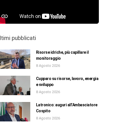
ltimi pubblicati
Risorse idriche, più capillare il
monitoraggio
8 Agosto 2026
Cupparo su risorse, lavoro, energia
e sviluppo
8 Agosto 2026
Latronico: auguri all’Ambasciatore
Cospito
8 Agosto 2026