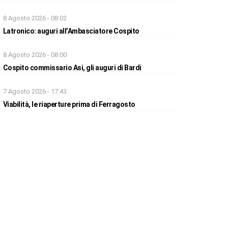
8 Agosto 2026 - 08:02
Latronico: auguri all’Ambasciatore Cospito
8 Agosto 2026 - 08:00
Cospito commissario Asi, gli auguri di Bardi
7 Agosto 2026 - 17:43
Viabilità, le riaperture prima di Ferragosto