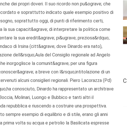
 anche dei propri doveri. Il suo ricordo non pu&ograve; che
icordato e soprattutto indicato quale esempio positivo di
ogno, soprattutto oggi, di punti di riferimento certi,
a la sua capacit&agrave; di interpretare la politica come
entare la sua eredit&agrave; pi&ugrave; preziosa&rdquo;.
ndaco di Irsina (citt&agrave; dove Dinardo era nato),
lazione dell&rsquo;Aula del Consiglio regionale ad Angelo
he inorgoglisce la comunit&agrave; per una figura
riconoscer&agrave; a breve con l&rsquo;intitolazione di un
C
rvenuti alcuni consiglieri regionali. Piero Lacorazza (Pd)
squo;ha conosciuto, Dinardo ha rappresentato un architrave
occia, Molinari, Luongo e Bubbico e tanti altri il
nda repubblica e riuscendo a costruire una prospettiva.
o sempre esempio di equilibrio e di stile, erano gli anni
 la prima volta su acqua e petrolio la Basilicata espresse