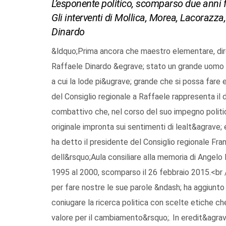
L’esponente politico, scomparso due anni f
Gli interventi di Mollica, Morea, Lacorazza
Dinardo
&ldquo;Prima ancora che maestro elementare, diret
Raffaele Dinardo &egrave; stato un grande uomo c
a cui la lode pi&ugrave; grande che si possa fare e
del Consiglio regionale a Raffaele rappresenta i
combattivo che, nel corso del suo impegno politic
originale impronta sui sentimenti di lealt&agrave; 
ha detto il presidente del Consiglio regionale Fran
dell&rsquo;Aula consiliare alla memoria di Angelo
1995 al 2000, scomparso il 26 febbraio 2015.<br
per fare nostre le sue parole &ndash; ha aggiunt
coniugare la ricerca politica con scelte etiche
valore per il cambiamento&rsquo;. In eredit&agrav