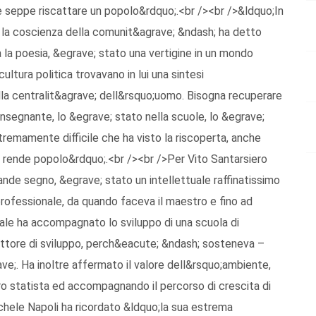
e seppe riscattare un popolo&rdquo;.<br /><br />&ldquo;In
 e la coscienza della comunit&agrave; &ndash; ha detto
a la poesia, &egrave; stato una vertigine in un mondo
cultura politica trovavano in lui una sintesi
la centralit&agrave; dell&rsquo;uomo. Bisogna recuperare
nsegnante, lo &egrave; stato nella scuole, lo &egrave;
tremamente difficile che ha visto la riscoperta, anche
ci rende popolo&rdquo;.<br /><br />Per Vito Santarsiero
nde segno, &egrave; stato un intellettuale raffinatissimo
rofessionale, da quando faceva il maestro e fino ad
uale ha accompagnato lo sviluppo di una scuola di
 fattore di sviluppo, perch&eacute; &ndash; sosteneva –
ave;. Ha inoltre affermato il valore dell&rsquo;ambiente,
ro statista ed accompagnando il percorso di crescita di
chele Napoli ha ricordato &ldquo;la sua estrema