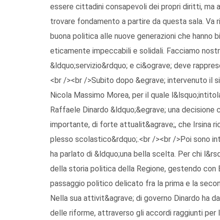
essere cittadini consapevoli dei propri diritti, ma
trovare fondamento a partire da questa sala. Va r
buona politica alle nuove generazioni che hanno bis
eticamente impeccabili e solidali. Facciamo nostr
&ldquo;servizio&rdquo; e ci&ograve; deve rappres
<br /><br />Subito dopo &egrave; intervenuto il si
Nicola Massimo Morea, per il quale l&lsquo;intito
Raffaele Dinardo &ldquo;&egrave; una decisione c
importante, di forte attualit&agrave;, che Irsina 
plesso scolastico&rdquo;.<br /><br />Poi sono inte
ha parlato di &ldquo;una bella scelta. Per chi l&r
della storia politica della Regione, gestendo con B
passaggio politico delicato fra la prima e la seco
Nella sua attivit&agrave; di governo Dinardo ha dat
delle riforme, attraverso gli accordi raggiunti per