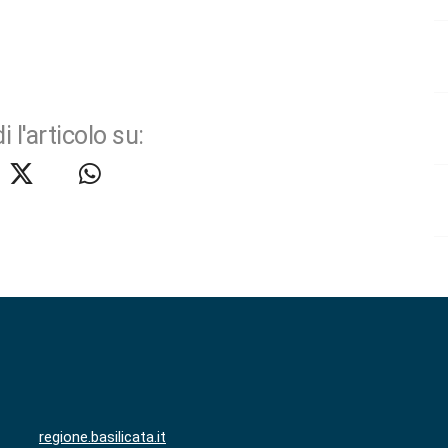
i l'articolo su:
regione.basilicata.it