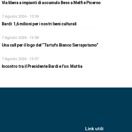
Via libera a impianti di accumulo Bess a Melfi e Picerno
7 Agosto 2026 - 15:59
Bardi: 1,6 milioni per i nostri beni culturali
7 Agosto 2026 - 13:58
Una call per il logo del “Tartufo Bianco Serrapotamo”
7 Agosto 2026 - 13:57
Incontro tra il Presidente Bardi e l’on. Mattia
Link utili