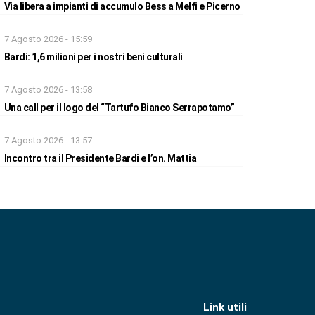
Via libera a impianti di accumulo Bess a Melfi e Picerno
7 Agosto 2026 - 15:59
Bardi: 1,6 milioni per i nostri beni culturali
7 Agosto 2026 - 13:58
Una call per il logo del “Tartufo Bianco Serrapotamo”
7 Agosto 2026 - 13:57
Incontro tra il Presidente Bardi e l’on. Mattia
Link utili