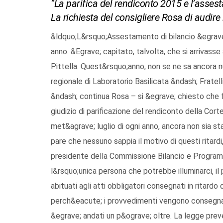
“La parifica del rendiconto 2015 e l’asses
La richiesta del consigliere Rosa di audir
&ldquo;L&rsquo;Assestamento di bilancio &egrave; 
anno. &Egrave; capitato, talvolta, che si arrivasse
Pittella. Quest&rsquo;anno, non se ne sa ancora nu
regionale di Laboratorio Basilicata &ndash; Fratel
&ndash; continua Rosa – si &egrave; chiesto che f
giudizio di parificazione del rendiconto della Cort
met&agrave; luglio di ogni anno, ancora non sia s
pare che nessuno sappia il motivo di questi ritar
presidente della Commissione Bilancio e Programm
l&rsquo;unica persona che potrebbe illuminarci, i
abituati agli atti obbligatori consegnati in ritardo
perch&eacute; i provvedimenti vengono consegnati
&egrave; andati un p&ograve; oltre. La legge pr