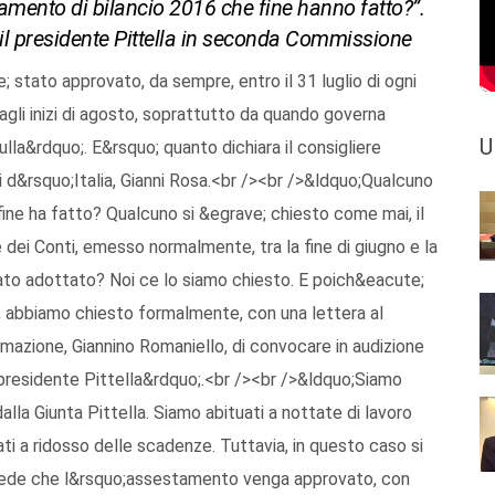
tamento di bilancio 2016 che fine hanno fatto?”.
e il presidente Pittella in seconda Commissione
stato approvato, da sempre, entro il 31 luglio di ogni
 agli inizi di agosto, soprattutto da quando governa
U
lla&rdquo;. E&rsquo; quanto dichiara il consigliere
li d&rsquo;Italia, Gianni Rosa.<br /><br />&ldquo;Qualcuno
ine ha fatto? Qualcuno si &egrave; chiesto come mai, il
e dei Conti, emesso normalmente, tra la fine di giugno e la
tato adottato? Noi ce lo siamo chiesto. E poich&eacute;
di, abbiamo chiesto formalmente, con una lettera al
azione, Giannino Romaniello, di convocare in audizione
l presidente Pittella&rdquo;.<br /><br />&ldquo;Siamo
 dalla Giunta Pittella. Siamo abituati a nottate di lavoro
 a ridosso delle scadenze. Tuttavia, in questo caso si
evede che l&rsquo;assestamento venga approvato, con