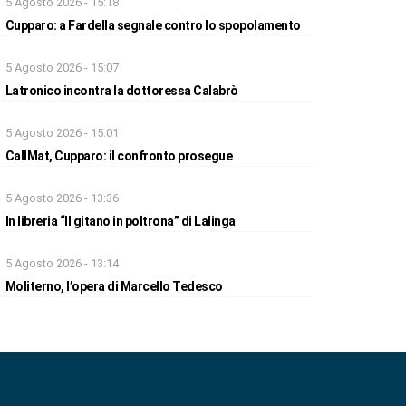
5 Agosto 2026 - 15:18
Cupparo: a Fardella segnale contro lo spopolamento
5 Agosto 2026 - 15:07
Latronico incontra la dottoressa Calabrò
5 Agosto 2026 - 15:01
CallMat, Cupparo: il confronto prosegue
5 Agosto 2026 - 13:36
In libreria “Il gitano in poltrona” di Lalinga
5 Agosto 2026 - 13:14
Moliterno, l’opera di Marcello Tedesco