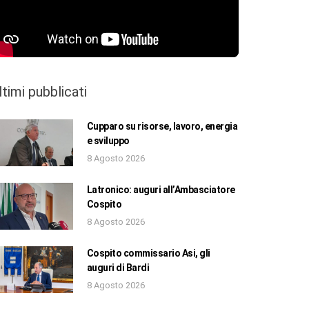
ltimi pubblicati
Cupparo su risorse, lavoro, energia
e sviluppo
8 Agosto 2026
Latronico: auguri all’Ambasciatore
Cospito
8 Agosto 2026
Cospito commissario Asi, gli
auguri di Bardi
8 Agosto 2026