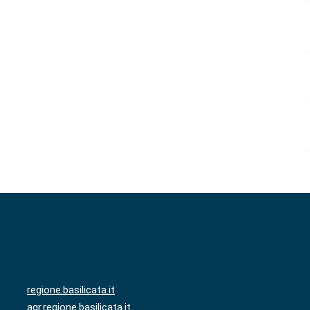
regione.basilicata.it
agr.regione.basilicata.it