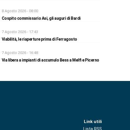
8 Agosto 2026 - 08:00
Cospito commissario Asi, gli auguri di Bardi
7 Agosto 2026 - 17:43
Viabilità, le riaperture prima di Ferragosto
7 Agosto 2026 - 16:48
Via libera a impianti di accumulo Bess a Melfi e Picerno
Link utili
Lista RSS