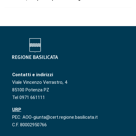
Contatti e indirizzi
Viale Vincenzo Verrastro, 4
85100 Potenza PZ
Tel 0971 661111
URP
PEC: AOO-giunta@cert.regione.basilicata.it
C.F. 80002950766