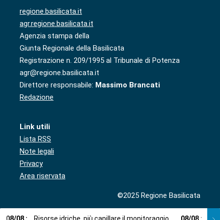
regione.basilicata.it
agr.regione.basilicata.it
Agenzia stampa della
Giunta Regionale della Basilicata
Registrazione n. 209/1995 al Tribunale di Potenza
agr@regione.basilicata.it
Direttore responsabile:
Massimo Brancati
Redazione
Link utili
Lista RSS
Note legali
Privacy
Area riservata
©2025 Regione Basilicata
08
/
08
:
Risorse idriche, più capillare il monitoraggio
08
/
08
:
Cup