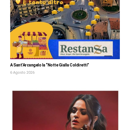
A Sant’Arcangelo la “Notte Gialla Coldiretti”
6 Agosto 2026