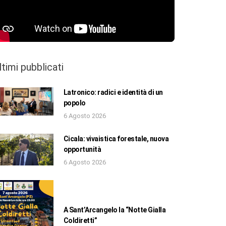
ltimi pubblicati
Latronico: radici e identità di un
popolo
6 Agosto 2026
Cicala: vivaistica forestale, nuova
opportunità
6 Agosto 2026
A Sant’Arcangelo la “Notte Gialla
Coldiretti”