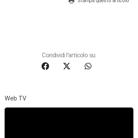
Stampa questo articolo
Condividi l'articolo su:
Web TV