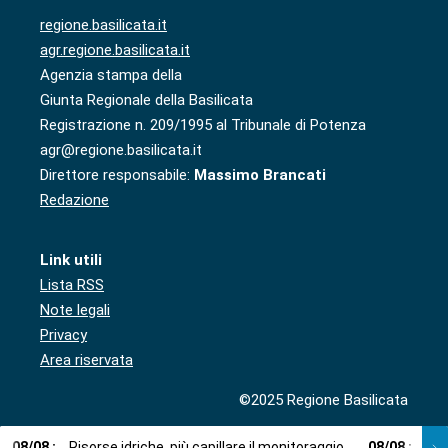
regione.basilicata.it
agr.regione.basilicata.it
Agenzia stampa della
Giunta Regionale della Basilicata
Registrazione n. 209/1995 al Tribunale di Potenza
agr@regione.basilicata.it
Direttore responsabile:
Massimo Brancati
Redazione
Link utili
Lista RSS
Note legali
Privacy
Area riservata
©2025 Regione Basilicata
08
/
08
:
Risorse idriche, più capillare il monitoraggio
08
/
08
:
Cup