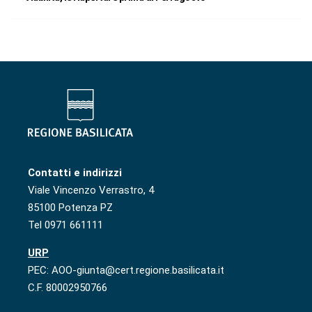
Contatti e indirizzi
Viale Vincenzo Verrastro, 4
85100 Potenza PZ
Tel 0971 661111
URP
PEC: AOO-giunta@cert.regione.basilicata.it
C.F. 80002950766