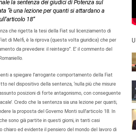
nale la sentenza dei giudici di Potenza sul
ata “è una lezione per quanti si attardano a
ll’articolo 18”
za che rigetta la tesi della Fiat sul licenziamento di
U
iat di Melfi, è la riprova (questa volta giuridica) che per
rumento da prevedere: il reintegro”. E’ il commento del
Romaniello.
cienti a spiegare l’arrogante comportamento della Fiat
to nel dispositivo della sentenza, ‘nulla più che misure
o assunto posizioni di forte antagonismo, con conseguente
dacale’. Credo che la sentenza sia una lezione per quanti,
ifendere la proposta del Governo Monti sull’articolo 18. In
he sono già partite in questi giorni, in tanti casi
 chiaro ed evidente il pensiero del mondo del lavoro di