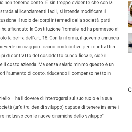
può non tenerne conto. E’ sin troppo evidente che con la
trada ai licenziamenti facili, si intende modificare il
ussione il ruolo dei corpi intermedi della società, parti
 ha affiancato la Costituzione ‘formale’ ed ha permesso al
olo la beffa dell’art. 18. Con la riforma, il governo annuncia
 prevede un maggiore carico contributivo per i contratti a
pi di contratto del cosiddetto cuneo fiscale, cioè il
e e il costo azienda. Ma senza salario minimo questo è un
tori l’aumento di costo, riducendo il compenso netto in
C
llo – ha il dovere di interrogarsi sul suo ruolo e la sua
cietà (un’altra idea di sviluppo) capace di tenere insieme i
fare inclusivo con le nuove dinamiche dello sviluppo”.