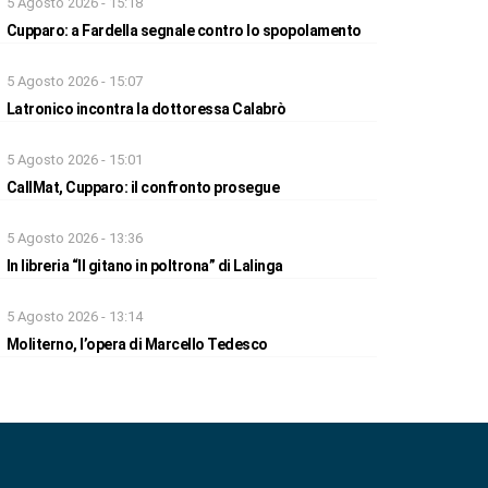
5 Agosto 2026 - 15:18
Cupparo: a Fardella segnale contro lo spopolamento
5 Agosto 2026 - 15:07
Latronico incontra la dottoressa Calabrò
5 Agosto 2026 - 15:01
CallMat, Cupparo: il confronto prosegue
5 Agosto 2026 - 13:36
In libreria “Il gitano in poltrona” di Lalinga
5 Agosto 2026 - 13:14
Moliterno, l’opera di Marcello Tedesco