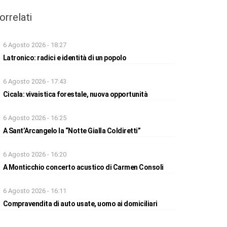
orrelati
6 Agosto 2026 - 18:27
Latronico: radici e identità di un popolo
6 Agosto 2026 - 17:43
Cicala: vivaistica forestale, nuova opportunità
6 Agosto 2026 - 16:25
A Sant’Arcangelo la “Notte Gialla Coldiretti”
6 Agosto 2026 - 16:20
A Monticchio concerto acustico di Carmen Consoli
6 Agosto 2026 - 16:11
Compravendita di auto usate, uomo ai domiciliari