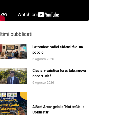
ltimi pubblicati
Latronico: radici e identità di un
popolo
6 Agosto 2026
Cicala: vivaistica forestale, nuova
opportunità
6 Agosto 2026
A Sant’Arcangelo la “Notte Gialla
Coldiretti”