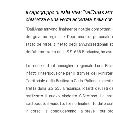
Il capogruppo di Italia Viva: “Dall’Anas ar
chiarezza e una verità accertata, nella co
“Dall’Anas arrivano finalmente notizie confortanti
del governo regionale. Dopo una mia personale e
stato dell’arte, al netto degli annunci regionali
dell’ultimo tratto della S.S. 655 Bradanica, ho avu
Lo rende noto il consigliere regionale Luca Brai
infatti l’interlocuzione per il tramite del Minist
Territoriale della Basilicata Carlo Pullone in merito
tratta della S.S 655 Bradanica. Ritardi causati d
realizzato il nuovo viadotto S.Stefano. La no
sottoposto il viadotto hanno finalmente dato esit
in corso, si concluderanno a breve, pur pros