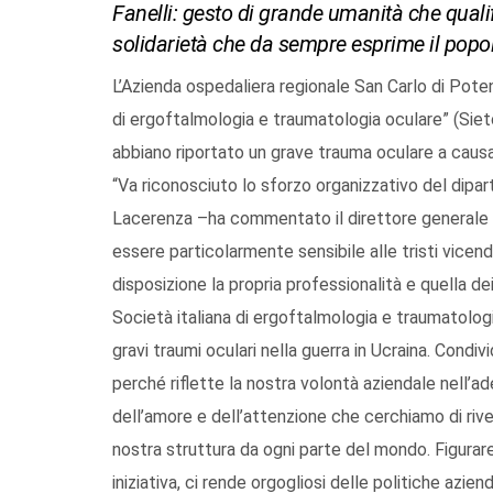
Fanelli: gesto di grande umanità che qualifi
solidarietà che da sempre esprime il popo
L’Azienda ospedaliera regionale San Carlo di Poten
di ergoftalmologia e traumatologia oculare” (Sieto
abbiano riportato un grave trauma oculare a causa 
“Va riconosciuto lo sforzo organizzativo del dipa
Lacerenza –ha commentato il direttore generale 
essere particolarmente sensibile alle tristi vice
disposizione la propria professionalità e quella de
Società italiana di ergoftalmologia e traumatologia
gravi traumi oculari nella guerra in Ucraina. Cond
perché riflette la nostra volontà aziendale nell’a
dell’amore e dell’attenzione che cerchiamo di rivers
nostra struttura da ogni parte del mondo. Figurare
iniziativa, ci rende orgogliosi delle politiche azie