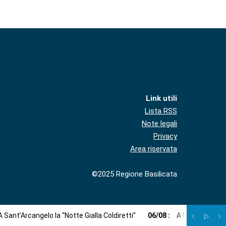
Link utili
Lista RSS
Note legali
Privacy
Area riservata
©2025 Regione Basilicata
A Sant’Arcangelo la “Notte Gialla Coldiretti”
06
/
08
:
A Monticchio c