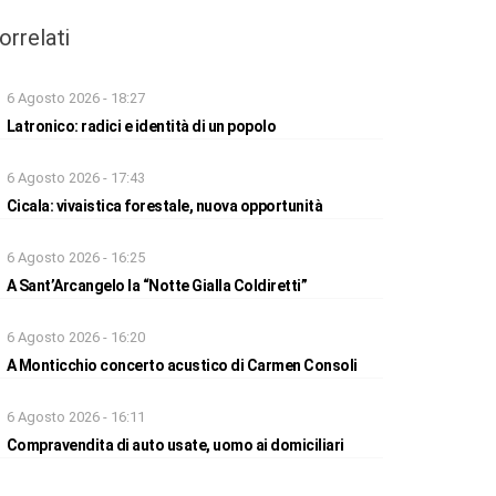
orrelati
6 Agosto 2026 - 18:27
Latronico: radici e identità di un popolo
6 Agosto 2026 - 17:43
Cicala: vivaistica forestale, nuova opportunità
6 Agosto 2026 - 16:25
A Sant’Arcangelo la “Notte Gialla Coldiretti”
6 Agosto 2026 - 16:20
A Monticchio concerto acustico di Carmen Consoli
6 Agosto 2026 - 16:11
Compravendita di auto usate, uomo ai domiciliari