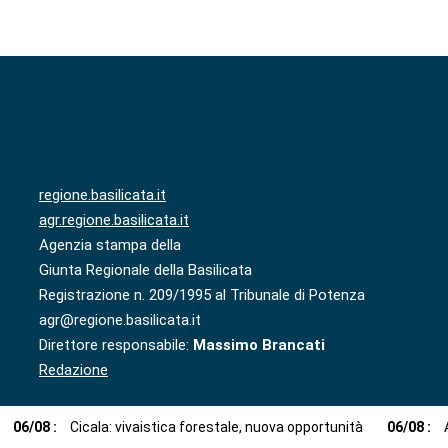
regione.basilicata.it
agr.regione.basilicata.it
Agenzia stampa della
Giunta Regionale della Basilicata
Registrazione n. 209/1995 al Tribunale di Potenza
agr@regione.basilicata.it
Direttore responsabile:
Massimo Brancati
Redazione
06
/
08
:
Cicala: vivaistica forestale, nuova opportunità
06
/
08
: