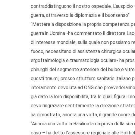
contraddistinguono il nostro ospedale. L’auspicio
guerra, attraverso la diplomazia e il buonsenso”.
“Mettere a disposizione la propria competenza per 
guerra in Ucraina -ha commentato il direttore Lace
di interesse mondiale, sulla quale non possiamo res
fuoco, necessitano di assistenza chirurgica ocular
ergoftalmologia e traumatologia oculare- ha pros
chirurghi del segmento anteriore del bulbo e vit
questi traumi, presso strutture sanitarie italiane
interamente devoluta ad ONG che provvederanno a t
già dato la loro disponibilità, tra le quali figura i
devo ringraziare sentitamente la direzione strateg
ha dimostrato, ancora una volta, il grande cuore 
“Ancora una volta la Basilicata dà prova della sua 
caso – ha detto l’assessore regionale alle Politich