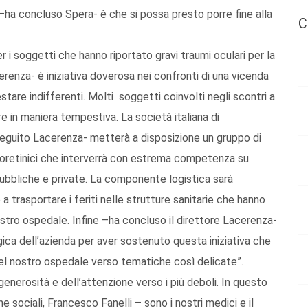
 –ha concluso Spera- è che si possa presto porre fine alla
C
i soggetti che hanno riportato gravi traumi oculari per la
renza- è iniziativa doverosa nei confronti di una vicenda
tare indifferenti. Molti soggetti coinvolti negli scontri a
e in maniera tempestiva. La società italiana di
eguito Lacerenza- metterà a disposizione un gruppo di
reoretinici che interverrà con estrema competenza su
 pubbliche e private. La componente logistica sarà
rasportare i feriti nelle strutture sanitarie che hanno
l nostro ospedale. Infine –ha concluso il direttore Lacerenza-
ica dell’azienda per aver sostenuto questa iniziativa che
del nostro ospedale verso tematiche così delicate”.
generosità e dell’attenzione verso i più deboli. In questo
e sociali, Francesco Fanelli – sono i nostri medici e il