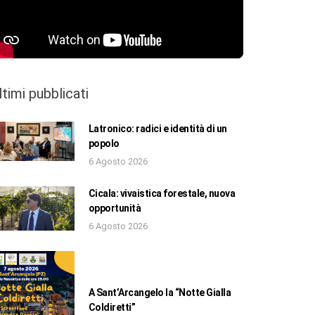
ltimi pubblicati
Latronico: radici e identità di un
popolo
6 Agosto 2026
Cicala: vivaistica forestale, nuova
opportunità
6 Agosto 2026
A Sant’Arcangelo la “Notte Gialla
Coldiretti”