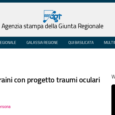
Agenzia stampa della Giunta Regionale
REGIONALE
GALASSIA REGIONE
QUI BASILICATA
MULTI
craini con progetto traumi oculari
W
ersona