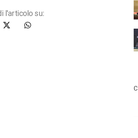
i l'articolo su:
C