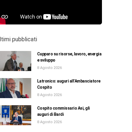
ltimi pubblicati
Cupparo su risorse, lavoro, energia
e sviluppo
8 Agosto 2026
Latronico: auguri all’Ambasciatore
Cospito
8 Agosto 2026
Cospito commissario Asi, gli
auguri di Bardi
8 Agosto 2026