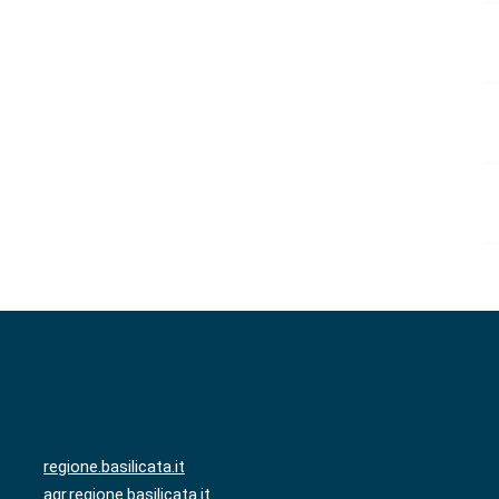
regione.basilicata.it
agr.regione.basilicata.it