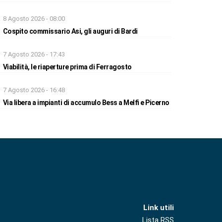
8 Agosto 2026 - 08:00
Cospito commissario Asi, gli auguri di Bardi
7 Agosto 2026 - 17:43
Viabilità, le riaperture prima di Ferragosto
7 Agosto 2026 - 16:48
Via libera a impianti di accumulo Bess a Melfi e Picerno
Link utili
Lista RSS