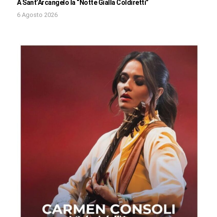
A Sant’Arcangelo la “Notte Gialla Coldiretti”
6 Agosto 2026