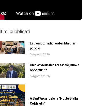
ltimi pubblicati
Latronico: radici e identità di un
popolo
6 Agosto 2026
Cicala: vivaistica forestale, nuova
opportunità
6 Agosto 2026
A Sant’Arcangelo la “Notte Gialla
Coldiretti”