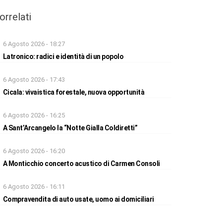
orrelati
6 Agosto 2026 - 18:27
Latronico: radici e identità di un popolo
6 Agosto 2026 - 17:43
Cicala: vivaistica forestale, nuova opportunità
6 Agosto 2026 - 16:25
A Sant’Arcangelo la “Notte Gialla Coldiretti”
6 Agosto 2026 - 16:20
A Monticchio concerto acustico di Carmen Consoli
6 Agosto 2026 - 16:11
Compravendita di auto usate, uomo ai domiciliari