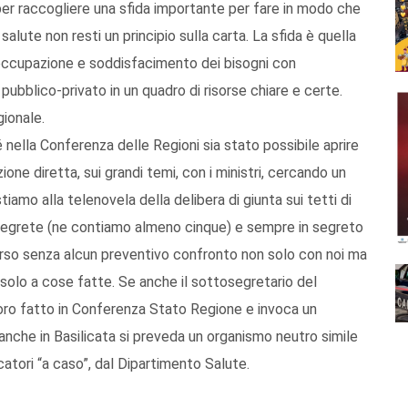
 per raccogliere una sfida importante per fare in modo che
a salute non resti un principio sulla carta. La sfida è quella
, occupazione e soddisfacimento dei bisogni con
o pubblico-privato in un quadro di risorse chiare e certe.
gionale.
hé nella Conferenza delle Regioni sia stato possibile aprire
e diretta, sui grandi temi, con i ministri, cercando un
iamo alla telenovela della delibera di giunta sui tetti di
e segrete (ne contiamo almeno cinque) e sempre in segreto
 scorso senza alcun preventivo confronto non solo con noi ma
solo a cose fatte. Se anche il sottosegretario del
avoro fatto in Conferenza Stato Regione e invoca un
 anche in Basilicata si preveda un organismo neutro simile
icatori “a caso”, dal Dipartimento Salute.