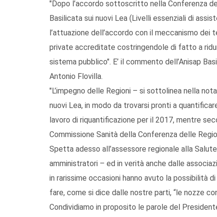
"Dopo l’accordo sottoscritto nella Conferenza del
Basilicata sui nuovi Lea (Livelli essenziali di ass
l’attuazione dell’accordo con il meccanismo dei te
private accreditate costringendole di fatto a ridur
sistema pubblico". E’ il commento dell’Anisap Bas
Antonio Flovilla.
"L’impegno delle Regioni – si sottolinea nella nota
nuovi Lea, in modo da trovarsi pronti a quantificare
lavoro di riquantificazione per il 2017, mentre sec
Commissione Sanità della Conferenza delle Regioni
Spetta adesso all’assessore regionale alla Salute Fr
amministratori – ed in verità anche dalle associaz
in rarissime occasioni hanno avuto la possibilità 
fare, come si dice dalle nostre parti, “le nozze con 
Condividiamo in proposito le parole del President