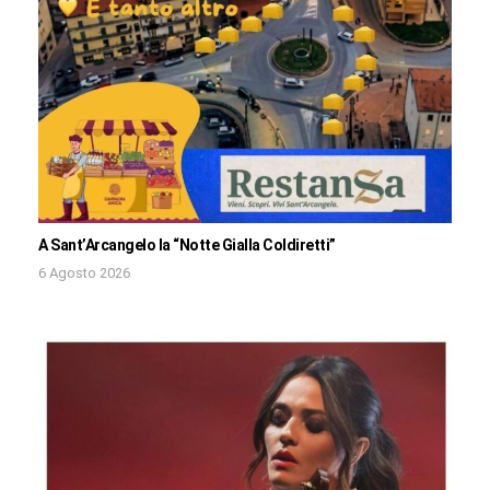
A Sant’Arcangelo la “Notte Gialla Coldiretti”
6 Agosto 2026