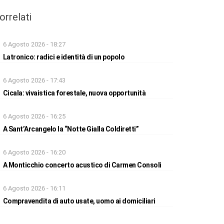
orrelati
6 Agosto 2026 - 18:27
Latronico: radici e identità di un popolo
6 Agosto 2026 - 17:43
Cicala: vivaistica forestale, nuova opportunità
6 Agosto 2026 - 16:25
A Sant’Arcangelo la “Notte Gialla Coldiretti”
6 Agosto 2026 - 16:20
A Monticchio concerto acustico di Carmen Consoli
6 Agosto 2026 - 16:11
Compravendita di auto usate, uomo ai domiciliari