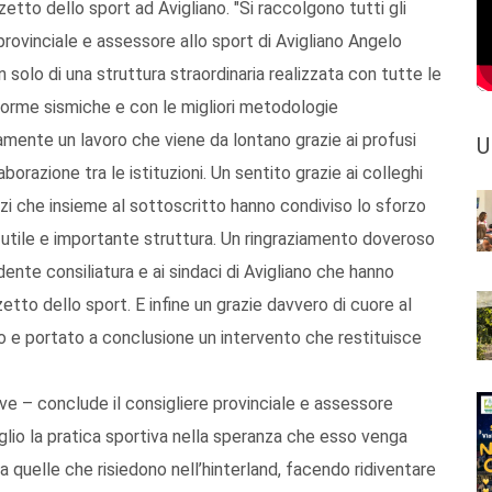
etto dello sport ad Avigliano. "Si raccolgono tutti gli
e provinciale e assessore allo sport di Avigliano Angelo
solo di una struttura straordinaria realizzata con tutte le
i norme sismiche e con le migliori metodologie
iamente un lavoro che viene da lontano grazie ai profusi
U
borazione tra le istituzioni. Un sentito grazie ai colleghi
uzzi che insieme al sottoscritto hanno condiviso lo sforzo
tile e importante struttura. Un ringraziamento doveroso
ente consiliatura e ai sindaci di Avigliano che hanno
etto dello sport. E infine un grazie davvero di cuore al
o e portato a conclusione un intervento che restituisce
e – conclude il consigliere provinciale e assessore
lio la pratica sportiva nella speranza che esso venga
a quelle che risiedono nell’hinterland, facendo ridiventare