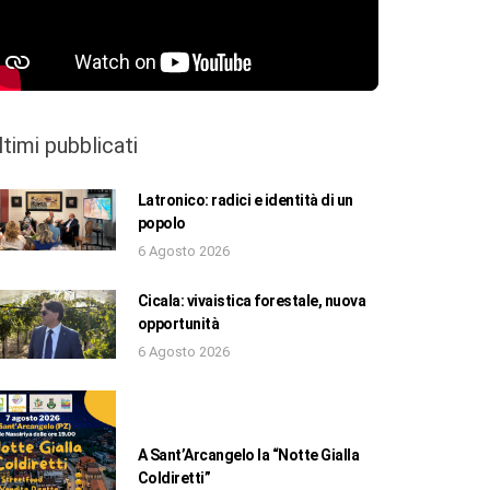
ltimi pubblicati
Latronico: radici e identità di un
popolo
6 Agosto 2026
Cicala: vivaistica forestale, nuova
opportunità
6 Agosto 2026
A Sant’Arcangelo la “Notte Gialla
Coldiretti”