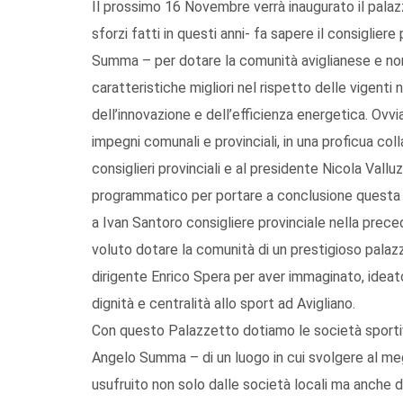
Il prossimo 16 Novembre verrà inaugurato il palazz
sforzi fatti in questi anni- fa sapere il consiglier
Summa – per dotare la comunità aviglianese e non 
caratteristiche migliori nel rispetto delle vigent
dell’innovazione e dell’efficienza energetica. Ovv
impegni comunali e provinciali, in una proficua colla
consiglieri provinciali e al presidente Nicola Vall
programmatico per portare a conclusione questa u
a Ivan Santoro consigliere provinciale nella preced
voluto dotare la comunità di un prestigioso palazz
dirigente Enrico Spera per aver immaginato, ideat
dignità e centralità allo sport ad Avigliano.
Con questo Palazzetto dotiamo le società sportiv
Angelo Summa – di un luogo in cui svolgere al meg
usufruito non solo dalle società locali ma anche d