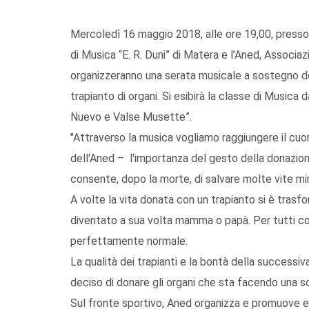
Mercoledì 16 maggio 2018, alle ore 19,00, presso l
di Musica “E. R. Duni” di Matera e l’Aned, Associaz
organizzeranno una serata musicale a sostegno de
trapianto di organi. Si esibirà la classe di Musica
Nuevo e Valse Musette”.
"Attraverso la musica vogliamo raggiungere il cuo
dell'Aned – l'importanza del gesto della donazion
consente, dopo la morte, di salvare molte vite min
A volte la vita donata con un trapianto si è trasf
diventato a sua volta mamma o papà. Per tutti comu
perfettamente normale.
La qualità dei trapianti e la bontà della successiv
deciso di donare gli organi che sta facendo una sc
Sul fronte sportivo, Aned organizza e promuove even