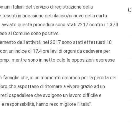
uni italiani del servizio di registrazione della
C
e tessuti in occasione del rilascio/rinnovo della carta
o avviato questa procedura sono stati 2217 contro i 1.374
 rese al Comune sono positive.
remento dell’attività: nel 2017 sono stati effettuati 10
 con un indice di 17,4 prelievi di organi da cadavere per
7 pmp., mentre sono in netto calo le opposizioni espresse
oro famiglie che, in un momento doloroso per la perdita del
oro che aspettano di ritornare a vivere grazie ad un
 reti ospedaliere che svolgono un lavoro difficile e
 e responsabilità, hanno reso migliore l'Italia".