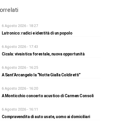
orrelati
6 Agosto 2026 - 18:27
Latronico: radici e identità di un popolo
6 Agosto 2026 - 17:43
Cicala: vivaistica forestale, nuova opportunità
6 Agosto 2026 - 16:25
A Sant’Arcangelo la “Notte Gialla Coldiretti”
6 Agosto 2026 - 16:20
A Monticchio concerto acustico di Carmen Consoli
6 Agosto 2026 - 16:11
Compravendita di auto usate, uomo ai domiciliari