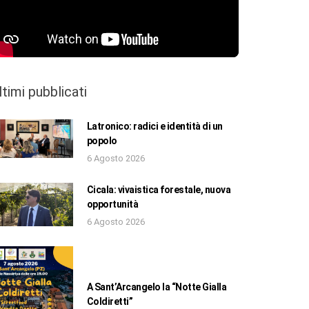
ltimi pubblicati
Latronico: radici e identità di un
popolo
6 Agosto 2026
Cicala: vivaistica forestale, nuova
opportunità
6 Agosto 2026
A Sant’Arcangelo la “Notte Gialla
Coldiretti”