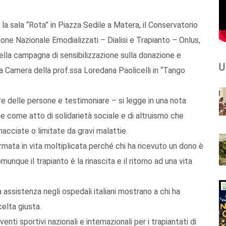
a sala “Rota” in Piazza Sedile a Matera, il Conservatorio
ione Nazionale Emodializzati – Dialisi e Trapianto – Onlus,
lla campagna di sensibilizzazione sulla donazione e
U
 da Camera della prof.ssa Loredana Paolicelli in “Tango
re delle persone e testimoniare – si legge in una nota
e come atto di solidarietà sociale e di altruismo che
acciate o limitate da gravi malattie.
ormata in vita moltiplicata perché chi ha ricevuto un dono è
nque il trapianto è la rinascita e il ritorno ad una vita
a assistenza negli ospedali italiani mostrano a chi ha
elta giusta.
ti sportivi nazionali e internazionali per i trapiantati di