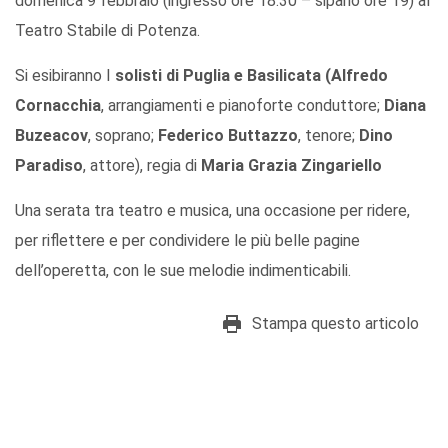
domenica 9 febbraio (ingresso ore 18.30 – sipario ore 19) al
Teatro Stabile di Potenza.
Si esibiranno I
solisti di Puglia e Basilicata (
Alfredo
Cornacchia
, arrangiamenti e pianoforte conduttore;
Diana
Buzeacov
, soprano;
Federico Buttazzo
, tenore;
Dino
Paradiso
, attore), regia di
Maria Grazia Zingariello
Una serata tra teatro e musica, una occasione per ridere,
per riflettere e per condividere le più belle pagine
dell’operetta, con le sue melodie indimenticabili.
Stampa questo articolo