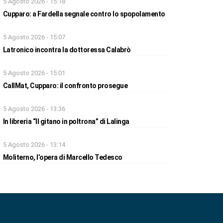
5 Agosto 2026 - 15:18
Cupparo: a Fardella segnale contro lo spopolamento
5 Agosto 2026 - 15:07
Latronico incontra la dottoressa Calabrò
5 Agosto 2026 - 15:01
CallMat, Cupparo: il confronto prosegue
5 Agosto 2026 - 13:36
In libreria “Il gitano in poltrona” di Lalinga
5 Agosto 2026 - 13:14
Moliterno, l’opera di Marcello Tedesco