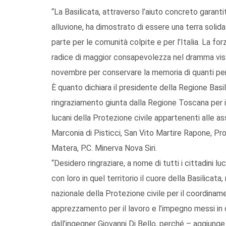
“La Basilicata, attraverso l’aiuto concreto garant
alluvione, ha dimostrato di essere una terra solid
parte per le comunità colpite e per l’Italia. La for
radice di maggior consapevolezza nel dramma vis
novembre per conservare la memoria di quanti pers
È quanto dichiara il presidente della Regione Basi
ringraziamento giunta dalla Regione Toscana per 
lucani della Protezione civile appartenenti alle 
Marconia di Pisticci, San Vito Martire Rapone, P
Matera, P.C. Minerva Nova Siri.
“Desidero ringraziare, a nome di tutti i cittadini l
con loro in quel territorio il cuore della Basilica
nazionale della Protezione civile per il coordinam
apprezzamento per il lavoro e l’impegno messi in c
dall’ingegner Giovanni Di Bello, perché – aggiunge