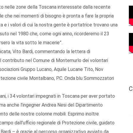
ito nelle zone della Toscana interessate dalla recente
ale che nei momenti di bisogno è pronta a fare la propria
za e i valori di cui la nostra gente è portatrice trovano una
suto nel 1980 che, come ogni anno, ricorderemo il 23
ero la vita sotto le macerie”.
licata, Vito Bardi, commentando la lettera di
il contributo nel Comune di Montemurlo dei volontari
associazioni Gruppo Lucano, Aquile Lucane Tito, Nov
rotezione civile Montalbano, P.C. Onda blu Sommozzatori
C
ucani, i 34 volontari impegnati in Toscana per aver portato
ta, ma anche l’ingegner Andrea Nesi del Dipartimento
ento delle nostre colonne mobili. Esprimo inoltre
ampo dall’ufficio regionale di Protezione civile, guidato
 Bardi – è grazie al percorso organizzativo avviato da