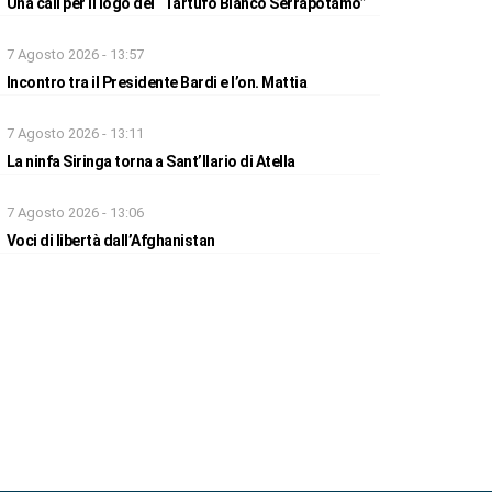
Una call per il logo del “Tartufo Bianco Serrapotamo”
7 Agosto 2026 - 13:57
Incontro tra il Presidente Bardi e l’on. Mattia
7 Agosto 2026 - 13:11
La ninfa Siringa torna a Sant’Ilario di Atella
7 Agosto 2026 - 13:06
Voci di libertà dall’Afghanistan