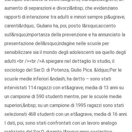
aumento di separazioni e divorzi&nbsp; che evidenziano
rapporti di interazione tra adulti e minori sempre pi&ugrave;
carenti&rdquo;. Giuliano ha, poi, posto l&rsquo;accento
sull&rsquo;importanza della prevenzione e ha annunciato la
presentazione dell&rsquo;indagine nelle scuole per
sensibilizzare sia il mondo degli adolescenti sia quello degli
adulti.<br /><br />A spiegare nel dettaglio lo studio, il
sociologo del Ser.D. di Potenza, Giulio Pica. &ldquo;Per le
scuole medie inferiori &ndash; ha detto – sono stati
intervistati 114 ragazzi con et&agrave; media di 13 anni su
un campione di 590 studenti mentre, per le scuole medie
superiori,&nbsp; su un campione di 1995 ragazzi sono stati
selezionati 468 studenti con un et&agrave; media di 16 anni.
I dati, poi, sono stati confrontati con un lavoro analogo
realizzato dal Ser.D. durante l&rsquo;anno scolastico