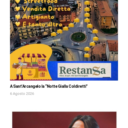
A Sant’Arcangelo la “Notte Gialla Coldiretti”
6 Agosto 2026