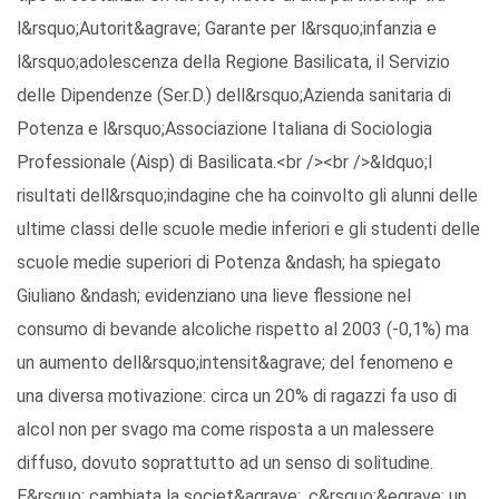
l&rsquo;Autorit&agrave; Garante per l&rsquo;infanzia e
l&rsquo;adolescenza della Regione Basilicata, il Servizio
delle Dipendenze (Ser.D.) dell&rsquo;Azienda sanitaria di
Potenza e l&rsquo;Associazione Italiana di Sociologia
Professionale (Aisp) di Basilicata.<br /><br />&ldquo;I
risultati dell&rsquo;indagine che ha coinvolto gli alunni delle
ultime classi delle scuole medie inferiori e gli studenti delle
scuole medie superiori di Potenza &ndash; ha spiegato
Giuliano &ndash; evidenziano una lieve flessione nel
consumo di bevande alcoliche rispetto al 2003 (-0,1%) ma
un aumento dell&rsquo;intensit&agrave; del fenomeno e
una diversa motivazione: circa un 20% di ragazzi fa uso di
alcol non per svago ma come risposta a un malessere
diffuso, dovuto soprattutto ad un senso di solitudine.
E&rsquo; cambiata la societ&agrave;, c&rsquo;&egrave; un