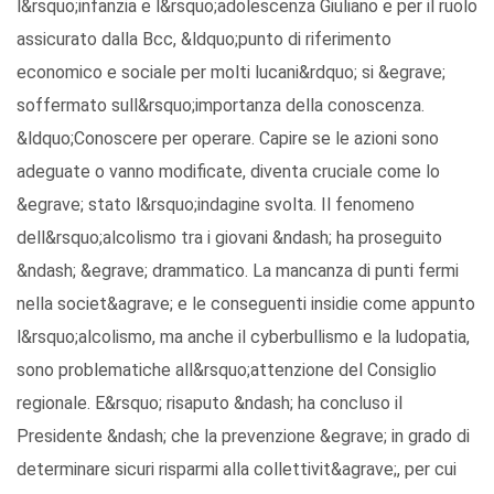
l&rsquo;infanzia e l&rsquo;adolescenza Giuliano e per il ruolo
assicurato dalla Bcc, &ldquo;punto di riferimento
economico e sociale per molti lucani&rdquo; si &egrave;
soffermato sull&rsquo;importanza della conoscenza.
&ldquo;Conoscere per operare. Capire se le azioni sono
adeguate o vanno modificate, diventa cruciale come lo
&egrave; stato l&rsquo;indagine svolta. Il fenomeno
dell&rsquo;alcolismo tra i giovani &ndash; ha proseguito
&ndash; &egrave; drammatico. La mancanza di punti fermi
nella societ&agrave; e le conseguenti insidie come appunto
l&rsquo;alcolismo, ma anche il cyberbullismo e la ludopatia,
sono problematiche all&rsquo;attenzione del Consiglio
regionale. E&rsquo; risaputo &ndash; ha concluso il
Presidente &ndash; che la prevenzione &egrave; in grado di
determinare sicuri risparmi alla collettivit&agrave;, per cui