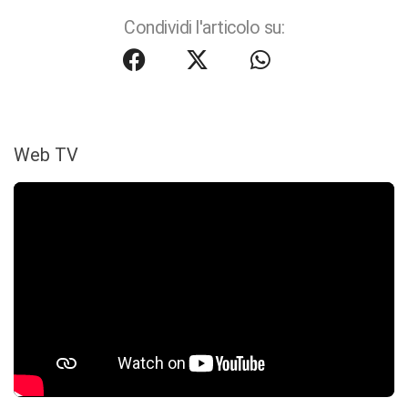
Condividi l'articolo su:
Web TV