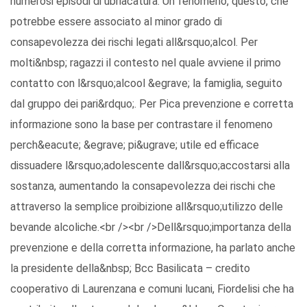
numerosi episodi di ubriacatura. Un fenomeno, questo, che
potrebbe essere associato al minor grado di
consapevolezza dei rischi legati all&rsquo;alcol. Per
molti&nbsp; ragazzi il contesto nel quale avviene il primo
contatto con l&rsquo;alcool &egrave; la famiglia, seguito
dal gruppo dei pari&rdquo;. Per Pica prevenzione e corretta
informazione sono la base per contrastare il fenomeno
perch&eacute; &egrave; pi&ugrave; utile ed efficace
dissuadere l&rsquo;adolescente dall&rsquo;accostarsi alla
sostanza, aumentando la consapevolezza dei rischi che
attraverso la semplice proibizione all&rsquo;utilizzo delle
bevande alcoliche.<br /><br />Dell&rsquo;importanza della
prevenzione e della corretta informazione, ha parlato anche
la presidente della&nbsp; Bcc Basilicata – credito
cooperativo di Laurenzana e comuni lucani, Fiordelisi che ha