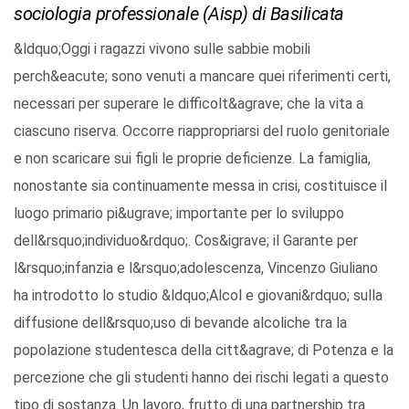
sociologia professionale (Aisp) di Basilicata
&ldquo;Oggi i ragazzi vivono sulle sabbie mobili
perch&eacute; sono venuti a mancare quei riferimenti certi,
necessari per superare le difficolt&agrave; che la vita a
ciascuno riserva. Occorre riappropriarsi del ruolo genitoriale
e non scaricare sui figli le proprie deficienze. La famiglia,
nonostante sia continuamente messa in crisi, costituisce il
luogo primario pi&ugrave; importante per lo sviluppo
dell&rsquo;individuo&rdquo;. Cos&igrave; il Garante per
l&rsquo;infanzia e l&rsquo;adolescenza, Vincenzo Giuliano
ha introdotto lo studio &ldquo;Alcol e giovani&rdquo; sulla
diffusione dell&rsquo;uso di bevande alcoliche tra la
popolazione studentesca della citt&agrave; di Potenza e la
percezione che gli studenti hanno dei rischi legati a questo
tipo di sostanza. Un lavoro, frutto di una partnership tra