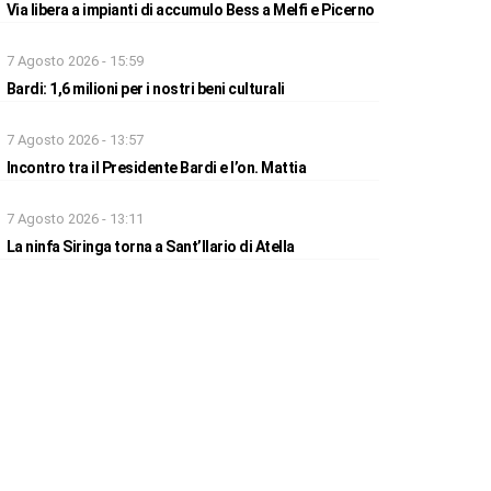
Via libera a impianti di accumulo Bess a Melfi e Picerno
7 Agosto 2026 - 15:59
Bardi: 1,6 milioni per i nostri beni culturali
7 Agosto 2026 - 13:57
Incontro tra il Presidente Bardi e l’on. Mattia
7 Agosto 2026 - 13:11
La ninfa Siringa torna a Sant’Ilario di Atella