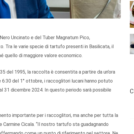
fo Nero Uncinato e del Tuber Magnatum Pico,
a le varie specie di tartufo presenti in Basilicata, il
hé quello di maggiore valore economico.
35 del 1995, la raccolta è consentita a partire da un’ora
 6:30 del 1° ottobre, i raccoglitori lucani hanno potuto
o al 31 dicembre 2024. In questo periodo sarà possibile
C
ento importante per i raccoglitori, ma anche per tutta la
ore Carmine Cicala. “Il nostro tartufo sta guadagnando
 affermando come un punto di riferimento nel settore. Ne