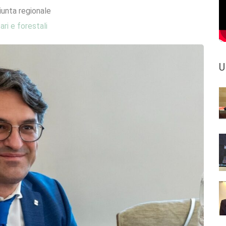
iunta regionale
ari e forestali
U