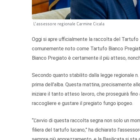
L'assessore regionale Carmine Cicala
Oggi si apre ufficialmente la raccolta del Tartu
comunemente noto come Tartufo Bianco Pregiato. Tr
Bianco Pregiato è certamente il più atteso, nonc
Secondo quanto stabilito dalla legge regionale n. 
prima dell’alba. Questa mattina, precisamente alle
iniziare il tanto atteso lavoro, che proseguirà fin
raccogliere e gustare il pregiato fungo ipogeo.
“L’avvio di questa raccolta segna non solo un mom
filiera del tartufo lucano,” ha dichiarato l’assess
sempre più apprezzamento, e la Basilicata si sta