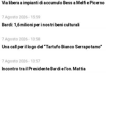
Via libera a impianti di accumulo Bess a Melfi e Picerno
7 Agosto 2026 - 15:59
Bardi: 1,6 milioni per i nostri beni culturali
7 Agosto 2026 - 13:58
Una call per il logo del “Tartufo Bianco Serrapotamo”
7 Agosto 2026 - 13:57
Incontro tra il Presidente Bardi e l’on. Mattia