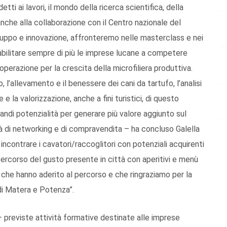
ti ai lavori, il mondo della ricerca scientifica, della
anche alla collaborazione con il Centro nazionale del
viluppo e innovazione, affronteremo nelle masterclass e nei
 abilitare sempre di più le imprese lucane a competere
operazione per la crescita della microfiliera produttiva.
, l’allevamento e il benessere dei cani da tartufo, l’analisi
 e la valorizzazione, anche a fini turistici, di questo
andi potenzialità per generare più valore aggiunto sul
tà di networking e di compravendita – ha concluso Galella
ncontrare i cavatori/raccoglitori con potenziali acquirenti
l percorso del gusto presente in città con aperitivi e menù
ri che hanno aderito al percorso e che ringraziamo per la
 di Matera e Potenza”.
previste attività formative destinate alle imprese