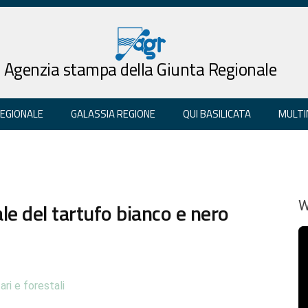
Agenzia stampa della Giunta Regionale
REGIONALE
GALASSIA REGIONE
QUI BASILICATA
MULTI
le del tartufo bianco e nero
W
ari e forestali