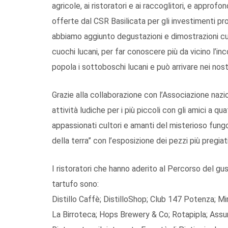
agricole, ai ristoratori e ai raccoglitori, e approfo
offerte dal CSR Basilicata per gli investimenti prod
abbiamo aggiunto degustazioni e dimostrazioni culi
cuochi lucani, per far conoscere più da vicino l’
popola i sottoboschi lucani e può arrivare nei nost
Grazie alla collaborazione con l’Associazione nazi
attività ludiche per i più piccoli con gli amici a q
appassionati cultori e amanti del misterioso fungo,
della terra” con l’esposizione dei pezzi più pregiat
I ristoratori che hanno aderito al Percorso del gu
tartufo sono:
Distillo Caffè; DistilloShop; Club 147 Potenza; M
La Birroteca; Hops Brewery & Co; Rotapipla; Assu