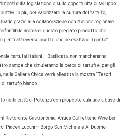
ndimenti sulla legislazione e sulle opportunità di sviluppo
uttivi. In più, per valorizzare la cultura del tartufo,
narie grazie alla collaborazione con l’Unione regionale
inconfondibile aroma di questo pregiato prodotto che
ri piatti attraverso ricette che ne esaltano il gusto”.
onale tartufai Italiani – Basilicata, non mancheranno
uattro zampe che simuleranno la cerca di tartufi e, per gli
 nella Galleria Civica verrà allestita la mostra “Tesori
i di tartufo bianco.
sto nella città di Potenza con proposte culinarie a base di
imì Ristorante Gastronomia; Antica Caffetteria Wine bar;
rd; Piaceri Lucani – Borgo San Michele e Al Duomo