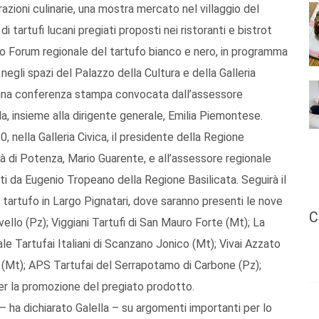
razioni culinarie, una mostra mercato nel villaggio del
tartufi lucani pregiati proposti nei ristoranti e bistrot
imo Forum regionale del tartufo bianco e nero, in programma
negli spazi del Palazzo della Cultura e della Galleria
n una conferenza stampa convocata dall’assessore
la, insieme alla dirigente generale, Emilia Piemontese.
, nella Galleria Civica, il presidente della Regione
ttà di Potenza, Mario Guarente, e all’assessore regionale
tti da Eugenio Tropeano della Regione Basilicata. Seguirà il
el tartufo in Largo Pignatari, dove saranno presenti le nove
C
lvello (Pz); Viggiani Tartufi di San Mauro Forte (Mt); La
ale Tartufai Italiani di Scanzano Jonico (Mt); Vivai Azzato
oro (Mt); APS Tartufai del Serrapotamo di Carbone (Pz);
per la promozione del pregiato prodotto.
– ha dichiarato Galella – su argomenti importanti per lo