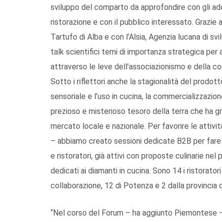
sviluppo del comparto da approfondire con gli addet
ristorazione e con il pubblico interessato. Grazie 
Tartufo di Alba e con l’Alsia, Agenzia lucana di s
talk scientifici temi di importanza strategica per
attraverso le leve dell’associazionismo e della co
Sotto i riflettori anche la stagionalità del prodotto
sensoriale e l’uso in cucina, la commercializzazione
prezioso e misterioso tesoro della terra che ha gr
mercato locale e nazionale. Per favorire le attivi
– abbiamo creato sessioni dedicate B2B per fare i
e ristoratori, già attivi con proposte culinarie ne
dedicati ai diamanti in cucina. Sono 14 i ristorato
collaborazione, 12 di Potenza e 2 dalla provincia
“Nel corso del Forum – ha aggiunto Piemontese – 