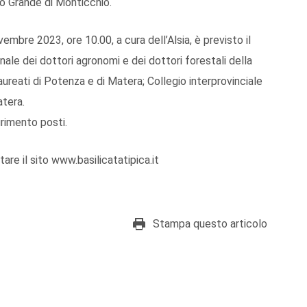
go Grande di Monticchio.
vembre 2023, ore 10.00, a cura dell’Alsia, è previsto il
onale dei dottori agronomi e dei dottori forestali della
i laureati di Potenza e di Matera; Collegio interprovinciale
atera.
urimento posti.
are il sito www.basilicatatipica.it
Stampa questo articolo