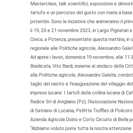
Masterclass, talk scientifici, esposizioni e dimost
tartufo e un percorso del gusto con menù a base di 
potentini. Sono le iniziative che animeranno il pr
il 19, 20 e 21 novembre 2023, in Largo Pignatari e 
Civica, a Potenza, presentate questa mattina, i
regionale alle Politiche agricole, Alessandro Galel
Ad aprire i lavori, domenica 19 novembre, alle 11.30
Basilicata, Vito Bardi, insieme al sindaco della Ci
alle Politiche agricole, Alessandro Galella, condo
taglio del nastro e l’inaugurazione del villaggio d
imprese lucane: I tartufi della collina lucana di Ca
Radice Srl di Avigliano (Pz); l’Associazione Nazion
di Satriano di Lucania; Pellitta Truffles di Polic
Azienda Agricola Doino e Corto Circuito di Bella 
“Abbiamo voluto porre tutta la nostra attenzione 