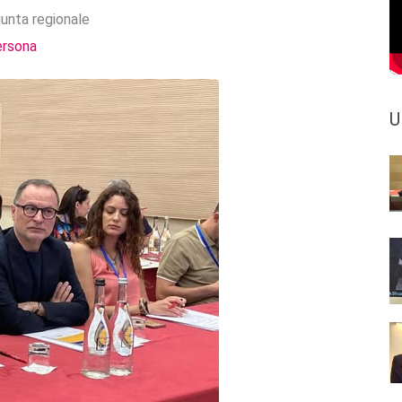
iunta regionale
ersona
U