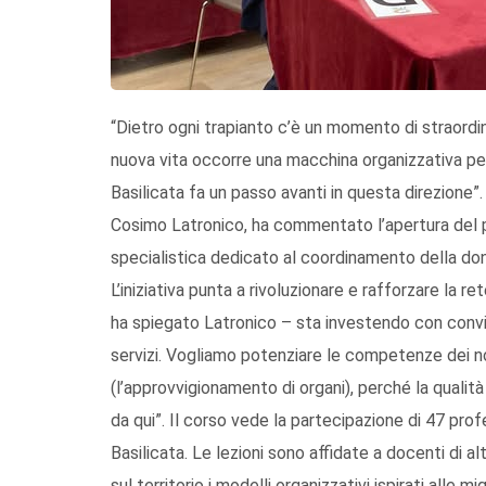
“Dietro ogni trapianto c’è un momento di straordin
nuova vita occorre una macchina organizzativa per
Basilicata fa un passo avanti in questa direzione”
Cosimo Latronico, ha commentato l’apertura del 
specialistica dedicato al coordinamento della dona
L’iniziativa punta a rivoluzionare e rafforzare la r
ha spiegato Latronico – sta investendo con convin
servizi. Vogliamo potenziare le competenze dei no
(l’approvvigionamento di organi), perché la qualit
da qui”. Il corso vede la partecipazione di 47 profe
Basilicata. Le lezioni sono affidate a docenti di a
sul territorio i modelli organizzativi ispirati alle m