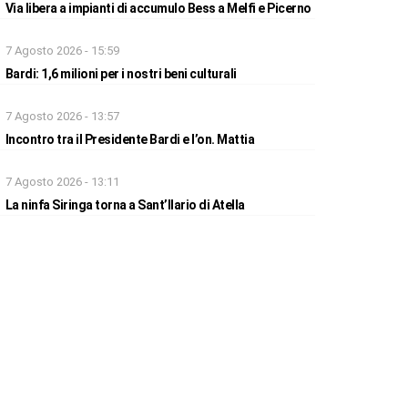
Via libera a impianti di accumulo Bess a Melfi e Picerno
7 Agosto 2026 - 15:59
Bardi: 1,6 milioni per i nostri beni culturali
7 Agosto 2026 - 13:57
Incontro tra il Presidente Bardi e l’on. Mattia
7 Agosto 2026 - 13:11
La ninfa Siringa torna a Sant’Ilario di Atella