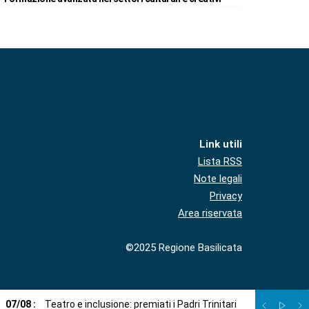
Link utili
Lista RSS
Note legali
Privacy
Area riservata
©2025 Regione Basilicata
07
/
08
:
Teatro e inclusione: premiati i Padri Trinitari
07
/
08
:
Sto