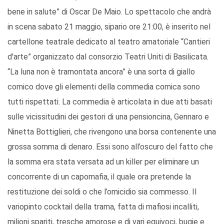
bene in salute” di Oscar De Maio. Lo spettacolo che andrà
in scena sabato 21 maggio, sipario ore 21:00, è inserito nel
cartellone teatrale dedicato al teatro amatoriale “Cantieri
d'arte” organizzato dal consorzio Teatri Uniti di Basilicata.
“La luna non è tramontata ancora” è una sorta di giallo
comico dove gli elementi della commedia comica sono
tutti rispettati. La commedia è articolata in due atti basati
sulle vicissitudini dei gestori di una pensioncina, Gennaro e
Ninetta Bottiglieri, che rivengono una borsa contenente una
grossa somma di denaro. Essi sono all’oscuro del fatto che
la somma era stata versata ad un killer per eliminare un
concorrente di un capomafia, il quale ora pretende la
restituzione dei soldi o che l’omicidio sia commesso. Il
variopinto cocktail della trama, fatta di mafiosi incalliti,
milioni spariti, tresche amorose e di vari equivoci, bugie e