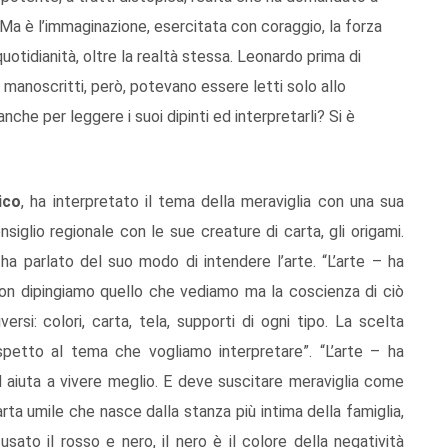
. Ma è l’immaginazione, esercitata con coraggio, la forza
uotidianità, oltre la realtà stessa. Leonardo prima di
i manoscritti, però, potevano essere letti solo allo
nche per leggere i suoi dipinti ed interpretarli? Si è
ico
, ha interpretato il tema della meraviglia con una sua
iglio regionale con le sue creature di carta, gli origami.
, ha parlato del suo modo di intendere l’arte. “L’arte – ha
on dipingiamo quello che vediamo ma la coscienza di ciò
rsi: colori, carta, tela, supporti di ogni tipo. La scelta
spetto al tema che vogliamo interpretare”. “L’arte – ha
 aiuta a vivere meglio. E deve suscitare meraviglia come
ta umile che nasce dalla stanza più intima della famiglia,
sato il rosso e nero, il nero è il colore della negatività