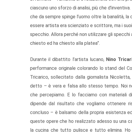
ciascuno uno sforzo di analisi, più che d’inventiva
che da sempre spinge l’uomo oltre la banalità, la q
essere artista era scienziato e scrittore, ma i suo
specchio. Allora perché non utilizzare gli specchi a
chiesto ed ha chiesto alla platea”.
Durante il dibattito l’artista lucano,
Nino Tricar
performance originale colorando lo stand del Cons
Tricarico, sollecitato dalla giornalista Nicoletta
detto – è vera e falsa allo stesso tempo. Noi n
che percepiamo. E lo facciamo con materiali dive
dipende dal risultato che vogliamo ottenere ri
concluso – è balsamo della propria esistenza ed
queste opere che ho realizzato adesso su una car
la cucina che tutto pulisce e tutto elimina. Ho u