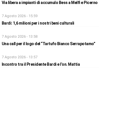
Via libera a impianti di accumulo Bess a Melfi e Picerno
7 Agosto 2026 - 15:59
Bardi: 1,6 milioni per i nostri beni culturali
7 Agosto 2026 - 13:58
Una call per il logo del “Tartufo Bianco Serrapotamo”
7 Agosto 2026 - 13:57
Incontro tra il Presidente Bardi e l’on. Mattia