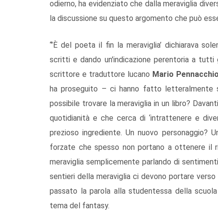
odierno, ha evidenziato che dalla meraviglia diver
la discussione su questo argomento che può esser
“’È del poeta il fin la meraviglia’ dichiarava s
scritti e dando un'indicazione perentoria a tutti
scrittore e traduttore lucano
Mario Pennacchi
ha proseguito – ci hanno fatto letteralmente s
possibile trovare la meraviglia in un libro? Davan
quotidianità e che cerca di ‘intrattenere e diver
prezioso ingrediente. Un nuovo personaggio? Un
forzate che spesso non portano a ottenere il ri
meraviglia semplicemente parlando di sentimenti
sentieri della meraviglia ci devono portare vers
passato la parola alla studentessa della scuol
tema del fantasy.