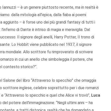
o Iannuzzi – è un genere piuttosto recente, ma in realtà è
iamo: dalla mitologia all’epica, dalla fiaba ai poemi
ha aggiunto – è forse uno dei più grandi fantasy di tutti i
 l’inferno di Dante è intriso di magia e meraviglia. Dal
uccesso: Il signore degli anelli, Harry Potter, Il trono di
ssante: Lo Hobbit viene pubblicato nel 1937, il signore
rra mondiale. Allo scrittore fu rimproverato di scrivere
romanzo in cui un anello che simboleggia il potere, che
el contesto storico?”.
l Salone del libro “Attraverso lo specchio” che omaggia
ico scrittore inglese, celebre soprattutto per i due romanzi
 e “Attraverso lo specchio e quel che Alice vi trovò”,
Luca
o del potere dell’immaginazione. “Negli ultimi anni – ha
epotente, a tratti distopica, realtà che ha domandato a