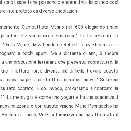
si sono i saperi che possono prendere il via, lanciando così
e interpretato da diverse angolazioni.
olennemente Giambattista Marino nel '600 elogiando i suoi
 gli autori che seguirono le sue orme”. Lo ha ricordato lo
o
. “Giulio Verne, Jack London e Robert Louis Stevenson –
ognare a occhi aperti. Ma a distanza di anni, è ancora
ti a una produzione letteraria che presenta, soprattutto, la
tire’ il lettore forse diventa più difficile trovare questo
a nuova saga? Una struttura narrativa nuova? Soluzioni
sultato sperato. E se, invece, provassimo a ricercare la
?”. La meraviglia è come uno yogurt e ha una scadenza. I
o nuovi orizzonti e con questa visione Mario Pennacchio ha
a Holden di Torino,
Valeria Iannuzzi
che ha affrontato il