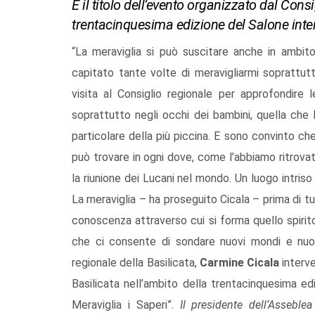
È il titolo dell’evento organizzato dal Cons
trentacinquesima edizione del Salone inter
“La meraviglia si può suscitare anche in ambito
capitato tante volte di meravigliarmi soprattut
visita al Consiglio regionale per approfondire 
soprattutto negli occhi dei bambini, quella che
particolare della più piccina. E sono convinto ch
può trovare in ogni dove, come l’abbiamo ritrovata 
la riunione dei Lucani nel mondo. Un luogo intriso
La meraviglia – ha proseguito Cicala – prima di 
conoscenza attraverso cui si forma quello spirito
che ci consente di sondare nuovi mondi e nuov
regionale della Basilicata,
Carmine Cicala
interve
Basilicata nell’ambito della trentacinquesima edi
Meraviglia i Saperi”.
Il presidente dell’Assebl