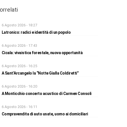
orrelati
6 Agosto 2026 - 18:27
Latronico: radici e identità di un popolo
6 Agosto 2026 - 17:43
Cicala: vivaistica forestale, nuova opportunità
6 Agosto 2026 - 16:25
A Sant’Arcangelo la “Notte Gialla Coldiretti”
6 Agosto 2026 - 16:20
A Monticchio concerto acustico di Carmen Consoli
6 Agosto 2026 - 16:11
Compravendita di auto usate, uomo ai domiciliari