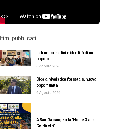
ltimi pubblicati
Latronico: radici e identità di un
popolo
6 Agosto 2026
Cicala: vivaistica forestale, nuova
opportunità
6 Agosto 2026
A Sant’Arcangelo la “Notte Gialla
Coldiretti”