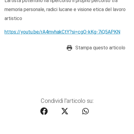
L’artista potentino ha ripercorso il proprio percorso tra
memoria personale, radici lucane e visione etica del lavoro
artistico
https://youtu.be/rA4mvhakCtY?si=cgO-kKg-7iQ5APKN
Stampa questo articolo
Condividi l'articolo su: