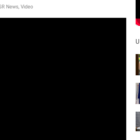
GR News
,
Video
U