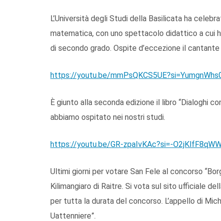
L’Università degli Studi della Basilicata ha celebra
matematica, con uno spettacolo didattico a cui 
di secondo grado. Ospite d’eccezione il cantante 
https://youtu.be/mmPsQKCS5UE?si=YumgnWh
È giunto alla seconda edizione il libro “Dialoghi c
abbiamo ospitato nei nostri studi.
https://youtu.be/GR-zpaIvKAc?si=-O2jKlfF8qW
Ultimi giorni per votare San Fele al concorso “Bor
Kilimangiaro di Raitre. Si vota sul sito ufficiale d
per tutta la durata del concorso. L’appello di Mic
Uattenniere”.