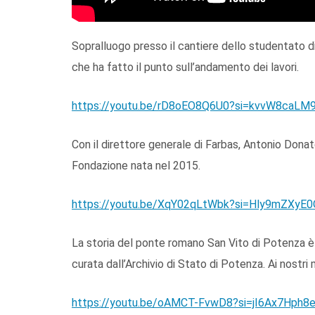
Sopralluogo presso il cantiere dello studentato d
che ha fatto il punto sull’andamento dei lavori.
https://youtu.be/rD8oEO8Q6U0?si=kvvW8caL
Con il direttore generale di Farbas, Antonio Dona
Fondazione nata nel 2015.
https://youtu.be/XqY02qLtWbk?si=Hly9mZXy
La storia del ponte romano San Vito di Potenza è 
curata dall’Archivio di Stato di Potenza. Ai nostri m
https://youtu.be/oAMCT-FvwD8?si=jI6Ax7Hph8