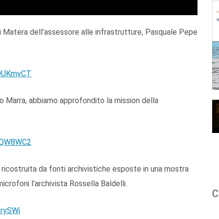
i Matera dell’assessore alle infrastrutture, Pasquale Pepe
M9UKmvCT
to Marra, abbiamo approfondito la mission della
E0QW8WC2
ricostruita da fonti archivistiche esposte in una mostra
icrofoni l’archivista Rossella Baldelli.
C
erySWi